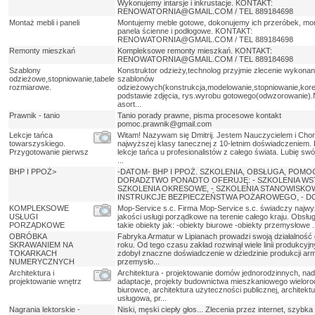
Wykonujemy intarsje i inkrustacje. KONTAKT:
RENOWATORNIA@GMAIL.COM / TEL 889184698
Montaż mebli i paneli
Montujemy meble gotowe, dokonujemy ich przeróbek, mo
panela ścienne i podłogowe. KONTAKT:
RENOWATORNIA@GMAIL.COM / TEL 889184698
Remonty mieszkań
Kompleksowe remonty mieszkań. KONTAKT:
RENOWATORNIA@GMAIL.COM / TEL 889184698
Szablony
Konstruktor odzieży,technolog przyjmie zlecenie wykonan
odzieżowe,stopniowanie,tabele
szablonów
rozmiarowe.
odzieżowych(konstrukcja,modelowanie,stopniowanie,korek
podstawie zdjęcia, rys.wyrobu gotowego(odwzorowanie).
asort...
Prawnik - tanio
Tanio porady prawne, pisma procesowe kontakt
pomoc.prawnik@gmail.com
Lekcje tańca
Witam! Nazywam się Dmitrij. Jestem Nauczycielem i Cho
towarszyskiego.
najwyższej klasy tanecznej z 10-letnim doświadczeniem.
Przygotowanie pierwsz
lekcje tańca u profesionalistów z całego świata. Lubię swó
...
BHP I PPOŻ>
-DATOM- BHP I PPOŻ. SZKOLENIA, OBSŁUGA, POMO
DORADZTWO PONADTO OFERUJĘ: - SZKOLENIA WST
SZKOLENIA OKRESOWE, - SZKOLENIA STANOWISKOW
INSTRUKCJE BEZPIECZEŃSTWA POŻAROWEGO, - DO
KOMPLEKSOWE
Mop-Service s.c. Firma Mop-Service s.c. świadczy najwy
USŁUGI
jakości usługi porządkowe na terenie całego kraju. Obsłu
PORZĄDKOWE
takie obiekty jak: -obiekty biurowe -obiekty przemysłowe .
OBRÓBKA
Fabryka Armatur w Lipianach prowadzi swoją działalność
SKRAWANIEM NA
roku. Od tego czasu zakład rozwinął wiele linii produkcyj
TOKARKACH
zdobył znaczne doświadczenie w dziedzinie produkcji ar
NUMERYCZNYCH
przemysło...
Architektura i
Architektura - projektowanie domów jednorodzinnych, na
projektowanie wnętrz
adaptacje, projekty budownictwa mieszkaniowego wieloro
biurowce, architektura użyteczności publicznej, architekt
usługowa, pr...
Nagrania lektorskie -
Niski, męski ciepły głos... Zlecenia przez internet, szybka 