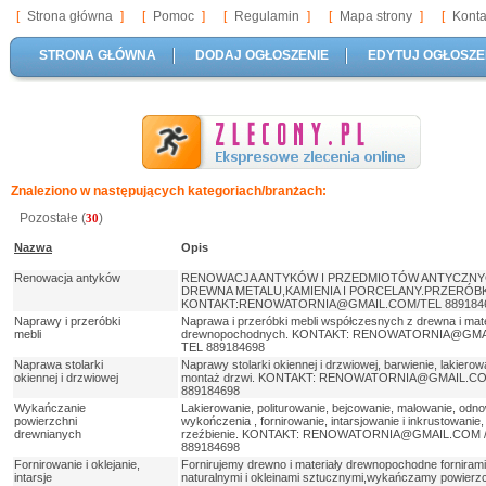
[
Strona główna
]
[
Pomoc
]
[
Regulamin
]
[
Mapa strony
]
[
Konta
STRONA GŁÓWNA
DODAJ OGŁOSZENIE
EDYTUJ OGŁOSZE
Znaleziono w następujących kategoriach/branżach:
Pozostałe (
)
30
Nazwa
Opis
Renowacja antyków
RENOWACJA ANTYKÓW I PRZEDMIOTÓW ANTYCZNY
DREWNA METALU,KAMIENIA I PORCELANY.PRZERÓBKI
KONTAKT:RENOWATORNIA@GMAIL.COM/TEL 889184
Naprawy i przeróbki
Naprawa i przeróbki mebli współczesnych z drewna i mat
mebli
drewnopochodnych. KONTAKT: RENOWATORNIA@GMA
TEL 889184698
Naprawa stolarki
Naprawy stolarki okiennej i drzwiowej, barwienie, lakierow
okiennej i drzwiowej
montaż drzwi. KONTAKT: RENOWATORNIA@GMAIL.CO
889184698
Wykańczanie
Lakierowanie, politurowanie, bejcowanie, malowanie, odn
powierzchni
wykończenia , fornirowanie, intarsjowanie i inkrustowanie,
drewnianych
rzeźbienie. KONTAKT: RENOWATORNIA@GMAIL.COM /
889184698
Fornirowanie i oklejanie,
Fornirujemy drewno i materiały drewnopochodne fornirami
intarsje
naturalnymi i okleinami sztucznymi,wykańczamy powierzc