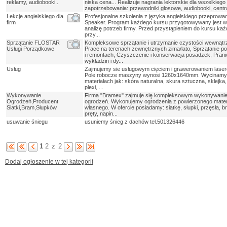
reklamy, audiobooki..
niska cena... Realizuje nagrania lektorskie dla wszelkiego
zapotrzebowania: przewodniki głosowe, audiobooki, central
Lekcje angielskiego dla
Profesjonalne szkolenia z języka angielskiego przeprowad
firm
Speaker. Program każdego kursu przygotowywany jest w
analizę potrzeb firmy. Przed przystąpieniem do kursu ka
przy...
Sprzątanie FLOSTAR
Kompleksowe sprzątanie i utrzymanie czystości wewnątrz
Usługi Porządkowe
Prace na terenach zewnętrznych zima/lato, Sprzątanie 
i remontach, Czyszczenie i konserwacja posadzek, Prani
wykładzin i dy...
Usług
Zajmujemy sie usługowym cięciem i grawerowaniem lase
Pole robocze maszyny wynosi 1260x1640mm. Wycinamy 
materiałach jak: skóra naturalna, skura sztuczna, sklejka, f
plexi, ...
Wykonywanie
Firma "Bramex" zajmuje się kompleksowym wykonywani
Ogrodzeń,Producent
ogrodzeń. Wykonujemy ogrodzenia z powierzonego materia
Siatki,Bram,Słupków
własnego. W ofercie posiadamy: siatkę, słupki, przęsła, br
pręty, napin...
usuwanie śniegu
usuniemy śnieg z dachów tel.501326446
1
2
z
2
Dodaj ogłoszenie w tej kategorii