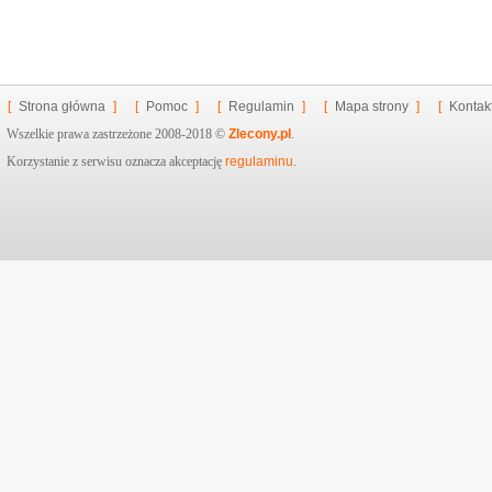
[
Strona główna
]
[
Pomoc
]
[
Regulamin
]
[
Mapa strony
]
[
Kontak
Wszelkie prawa zastrzeżone 2008-2018 ©
Zlecony.pl
.
Korzystanie z serwisu oznacza akceptację
regulaminu
.