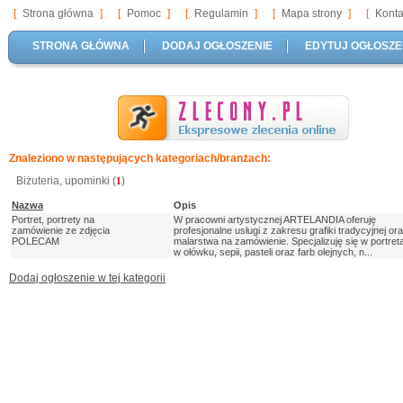
[
Strona główna
]
[
Pomoc
]
[
Regulamin
]
[
Mapa strony
]
[
Konta
STRONA GŁÓWNA
DODAJ OGŁOSZENIE
EDYTUJ OGŁOSZE
Znaleziono w następujących kategoriach/branżach:
Biżuteria, upominki (
)
1
Nazwa
Opis
Portret, portrety na
W pracowni artystycznej ARTELANDIA oferuję
zamówienie ze zdjęcia
profesjonalne usługi z zakresu grafiki tradycyjnej or
POLECAM
malarstwa na zamówienie. Specjalizuję się w portret
w ołówku, sepii, pasteli oraz farb olejnych, n...
Dodaj ogłoszenie w tej kategorii