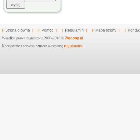
[
Strona główna
]
[
Pomoc
]
[
Regulamin
]
[
Mapa strony
]
[
Kontak
Wszelkie prawa zastrzeżone 2008-2018 ©
Zlecony.pl
.
Korzystanie z serwisu oznacza akceptację
regulaminu
.