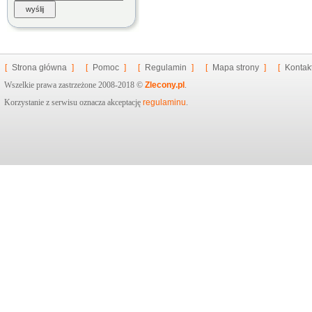
[
Strona główna
]
[
Pomoc
]
[
Regulamin
]
[
Mapa strony
]
[
Kontak
Wszelkie prawa zastrzeżone 2008-2018 ©
Zlecony.pl
.
Korzystanie z serwisu oznacza akceptację
regulaminu
.