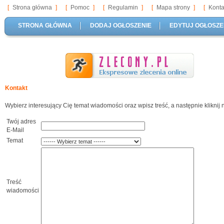
[
Strona główna
]
[
Pomoc
]
[
Regulamin
]
[
Mapa strony
]
[
Konta
STRONA GŁÓWNA
DODAJ OGŁOSZENIE
EDYTUJ OGŁOSZE
Kontakt
Wybierz interesujący Cię temat wiadomości oraz wpisz treść, a następnie kliknij 
Twój adres
E-Mail
Temat
Treść
wiadomości