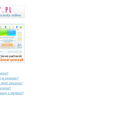
cenia?
ę w serwisie?
 treść zlecenia?
ecenia?
wany o ofertach?