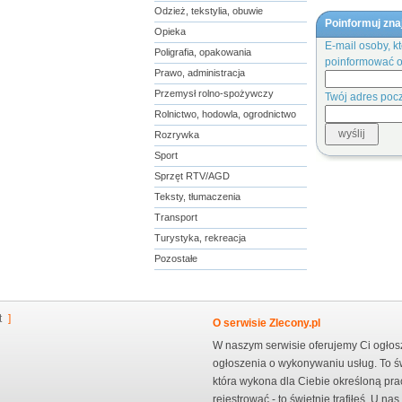
Odzież, tekstylia, obuwie
Poinformuj zn
Opieka
E-mail osoby, k
Poligrafia, opakowania
poinformować o
Prawo, administracja
Przemysł rolno-spożywczy
Twój adres pocz
Rolnictwo, hodowla, ogrodnictwo
Rozrywka
Sport
Sprzęt RTV/AGD
Teksty, tłumaczenia
Transport
Turystyka, rekreacja
Pozostałe
t
]
O serwisie Zlecony.pl
W naszym serwisie oferujemy Ci ogłosz
ogłoszenia o wykonywaniu usług. To św
która wykona dla Ciebie określoną prac
rejestrować - to świetnie trafiłeś. U n