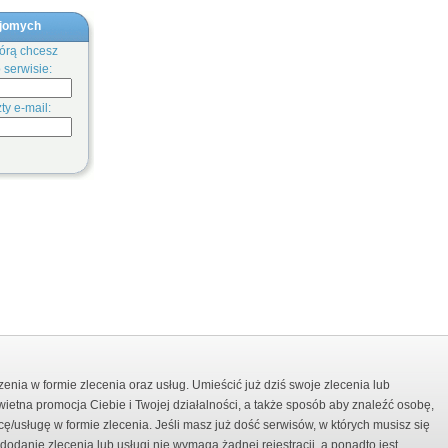
ajomych
tórą chcesz
 serwisie:
ty e-mail:
enia w formie zlecenia oraz usług. Umieścić już dziś swoje zlecenia lub
ietna promocja Ciebie i Twojej działalności, a także sposób aby znaleźć osobę,
ę/usługę w formie zlecenia. Jeśli masz już dość serwisów, w których musisz się
as dodanie zlecenia lub usługi nie wymaga żadnej rejestracji, a ponadto jest