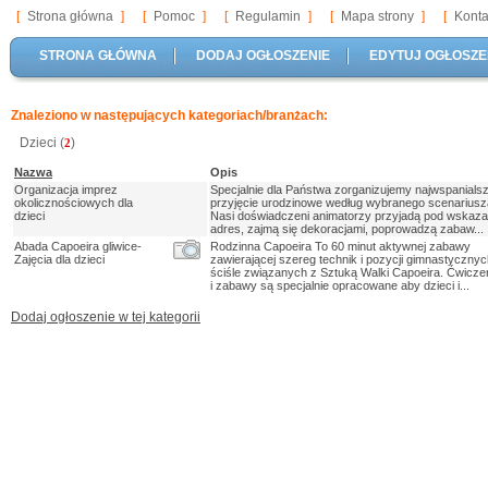
[
Strona główna
]
[
Pomoc
]
[
Regulamin
]
[
Mapa strony
]
[
Konta
STRONA GŁÓWNA
DODAJ OGŁOSZENIE
EDYTUJ OGŁOSZE
Znaleziono w następujących kategoriach/branżach:
Dzieci (
)
2
Nazwa
Opis
Organizacja imprez
Specjalnie dla Państwa zorganizujemy najwspanials
okolicznościowych dla
przyjęcie urodzinowe według wybranego scenariusz
dzieci
Nasi doświadczeni animatorzy przyjadą pod wskaz
adres, zajmą się dekoracjami, poprowadzą zabaw...
Abada Capoeira gliwice-
Rodzinna Capoeira To 60 minut aktywnej zabawy
Zajęcia dla dzieci
zawierającej szereg technik i pozycji gimnastycznyc
ściśle związanych z Sztuką Walki Capoeira. Ćwicze
i zabawy są specjalnie opracowane aby dzieci i...
Dodaj ogłoszenie w tej kategorii