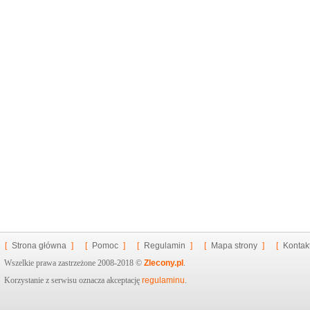
[
Strona główna
]
[
Pomoc
]
[
Regulamin
]
[
Mapa strony
]
[
Kontak
Wszelkie prawa zastrzeżone 2008-2018 ©
Zlecony.pl
.
Korzystanie z serwisu oznacza akceptację
regulaminu
.