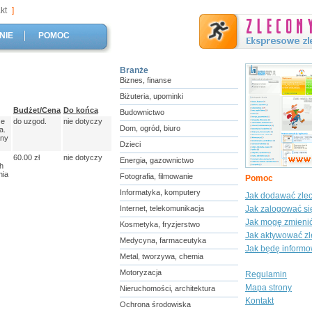
kt
]
NIE
POMOC
Branże
Biznes, finanse
Biżuteria, upominki
Budżet/Cena
Do końca
Budownictwo
ze
do uzgod.
nie dotyczy
Dom, ogród, biuro
a.
any
Dzieci
60.00 zł
nie dotyczy
Energia, gazownictwo
h
nia
Fotografia, filmowanie
Pomoc
Informatyka, komputery
Jak dodawać zle
Internet, telekomunikacja
Jak zalogować si
Jak mogę zmienić
Kosmetyka, fryzjerstwo
Jak aktywować zl
Medycyna, farmaceutyka
Jak będę informo
Metal, tworzywa, chemia
Motoryzacja
Regulamin
Mapa strony
Nieruchomości, architektura
Kontakt
Ochrona środowiska