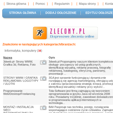
[
Strona główna
]
[
Pomoc
]
[
Regulamin
]
[
Mapa strony
]
[
Konta
STRONA GŁÓWNA
DODAJ OGŁOSZENIE
EDYTUJ OGŁOSZE
Znaleziono w następujących kategoriach/branżach:
Informatyka, komputery (
)
38
Nazwa
Opis
3dweb.pl- Strony WWW,
3dweb.pl Proponujemy naszym klientom komplekso
Grafika 3d, Reklama, Foto
obsługę- począwszy od usług graficznych,
identyfikację wizualną, reklamę prasową, fotografię
reklamową, katalogową, sferyczną, panoramy,
prezentacje ...
STRONY WWW / GRAFIKA
3GA jest sprawnie funkcjonującą i dynamicznie
REKLAMOWA / LOGOTYPY
rozwijającą się agencją marketingową, oferującą usł
/ ULOTKI
z zakresu opracowywania strategii, kreacji, promocji
identyfikacji wizualnej i reklamy przy wykorz...
Programowanie
Tola-Software jest firmą zajmującą się tworzeniem
Web/Desktop/Freelancing
oprogramowania w języku Java od września 2008
roku. Posiadamy trzyletnie, zawodowe doświadczen
w programowaniu aplikacji internetowych w
technologia...
MONTAŻ I INSTALACJA
BAII Pasjonuje nas technika, postęp, rozwiązania
SIECI
wspomagające codzienne życie człowieka. Zajmuje