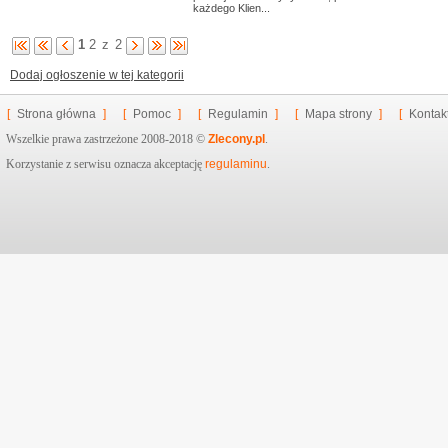
każdego Klien...
1
2
z
2
Dodaj ogłoszenie w tej kategorii
[
Strona główna
]
[
Pomoc
]
[
Regulamin
]
[
Mapa strony
]
[
Kontak
Wszelkie prawa zastrzeżone 2008-2018 ©
Zlecony.pl
.
Korzystanie z serwisu oznacza akceptację
regulaminu
.