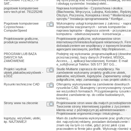
INFORMATYCZNEJ,TV-
się dystrybucją oraz kompleksową instalacją, serwi
SAT...
i obsługą systemów: Instalacji elekt...
pogotowie komputerowe
Naprawa komputerów - Częstochowa i okolice.
serv-tech.pl tel. 791225246
(Blachownia, Wręczyca, Lubojna, Kościelec, Rędziny
Olsztyn, Poczesna, Konopiska i inne) * Modernizacj
sprzętu * Instalacja oprogramowania * Konfigur...
Pogotowie komputerowe
Wykonujemy usługi komputerowe z zakresu: - napr
Częstochowa -
komputerów stacjonarnych - serwis komputerów -
ComputerSpeed
naprawa laptopów - diagnoza usterek - przyspiesza
komputera - odwirusowywanie - konserwacja ...
Projektowanie graficzne,
Projektowanie graficzne, wykonawstow stron
produkcja www/reklama
internetowych/minisites/kampanii reklamowych. Firm
doświadczeniem we współpracy z topowymi brandam
agencjami sieciowymi, portfolio: http://tripleseven....
PROGRAM LUB BAZA
Podejmę się wykonania: programu/aplikacji (dowoln
DANYCH NA
przeznaczenia), bazy danych (Firebird, MSSQL,
ZAMÓWIENIE
Access,...), aplikacji bazodanowej. Kontakt: E-mail:
e_soft@onet.pl Telefon: 505 577 387 GG...
Projekt i wydruk
Studio Multiarte zaprasza do współpracy. Na
ulotek,plakatów,wizytówek -
zamówienie wykonamy projekty graficzne ulotek,
ŁÓDŹ
plakatów, wizytówek, logotypów. Zapewniamy usługi
poligraficzne, więc zamawiając u nas projekt ulotki n.
Rysunki techniczne CAD
Oferujemy wykonywanie na zamówienie dowolnych
rysunków CAD. Skanujemy i przerysowujemy rysun
we wszystkich formatach. Przygotowujemy rysunki 
dowolne zamówienie np. do celów budowlanych,
komercj...
Strony www na zlecenie
Projektowanie stron www dla małych przedsiębiorstw
Tworzenie strony internetowej zgodnie z życzeniem
klienta wraz z późniejszym jej administrowaniem -
Projektowanie ergonomicznego i intuicyjnego...
logotypy, wizytówki, ulotki,
Mam do zaoferowania wykonywanie prac graficzny
itp. NAJTANIEJ!
dot. najczęściej reklamy, posiadam doświadczenie i
znam się na tym co robie, gdyż przez jakiś czas
pracowałem w firmie jako grafik. Wykonuję również st