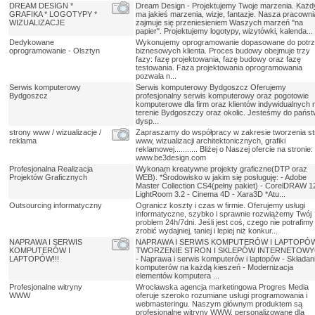
DREAM DESIGN *
Dream Design - Projektujemy Twoje marzenia. Każd
GRAFIKA * LOGOTYPY *
ma jakieś marzenia, wizje, fantazje. Nasza pracowni
WIZUALIZACJE
zajmuje się przeniesieniem Waszych marzeń "na
papier". Projektujemy logotypy, wizytówki, kalenda...
Dedykowane
Wykonujemy oprogramowanie dopasowane do potr
oprogramowanie - Olsztyn
biznesowych klienta. Proces budowy obejmuje trzy
fazy: fazę projektowania, fazę budowy oraz fazę
testowania. Faza projektowania oprogramowania
pozwala n...
Serwis komputerowy
Serwis komputerowy Bydgoszcz Oferujemy
Bydgoszcz
profesjonalny serwis komputerowy oraz pogotowie
komputerowe dla firm oraz klientów indywidualnych 
terenie Bydgoszczy oraz okolic. Jesteśmy do pańs
dysp...
strony www / wizualizacje /
Zapraszamy do współpracy w zakresie tworzenia st
reklama
www, wizualizacji architektonicznych, grafiki
reklamowej........... Bliżej o Naszej ofercie na stronie:
www.be3design.com
Profesjonalna Realizacja
Wykonam kreatywne projekty graficzne(DTP oraz
Projektów Graficznych
WEB). *Środowisko w jakim się posługuję: - Adobe
Master Collection CS4(pełny pakiet) - CorelDRAW 12
LightRoom 3.2 - Cinema 4D - Xara3D *Atu...
Outsourcing informatyczny
Ogranicz koszty i czas w firmie. Oferujemy usługi
informatyczne, szybko i sprawnie rozwiążemy Twój
problem 24h/7dni. Jeśli jest coś, czego nie potrafimy
zrobić wydajniej, taniej i lepiej niż konkur...
NAPRAWA I SERWIS
NAPRAWA I SERWIS KOMPUTERÓW I LAPTOPÓ
KOMPUTERÓW I
TWORZENIE STRON I SKLEPÓW INTERNETOW
LAPTOPÓW!!!
- Naprawa i serwis komputerów i laptopów - Składan
komputerów na każdą kieszeń - Modernizacja
elementów komputera ...
Profesjonalne witryny
Wrocławska agencja marketingowa Progres Media
WWW
oferuje szeroko rozumiane usługi programowania i
webmasteringu. Naszym głównym produktem są
profesjonalne witryny WWW, personalizowane dla